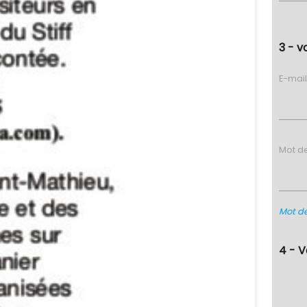
3 - v
E-mai
Mot d
Mot de
4 - 