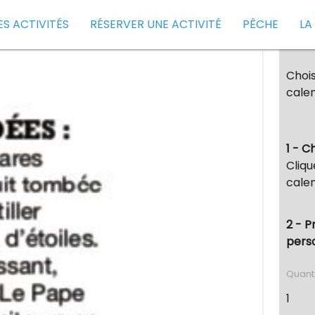
ES ACTIVITÉS
RÉSERVER UNE ACTIVITÉ
PÊCHE
LA
Chois
calen
1 - C
Cliqu
calen
2 - P
pers
Quant