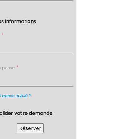
os informations
l
e passe
 passe oublié ?
Valider votre demande