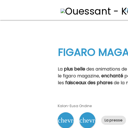
L
FIGARO MAGAZ
La
plus belle
des animations de 
le figaro magazine,
enchanté
pa
les
faisceaux des phares
de la m
Kalon-Eusa Ondine
chevron_left
chevron_right
La presse