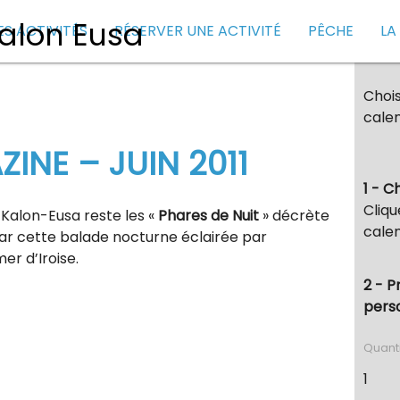
ES ACTIVITÉS
RÉSERVER UNE ACTIVITÉ
PÊCHE
LA
Chois
calen
INE – JUIN 2011
1 - C
Cliqu
Kalon-Eusa reste les «
Phares de Nuit
» décrète
calen
r cette balade nocturne éclairée par
er d’Iroise.
2 - P
pers
Quant