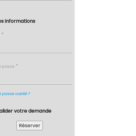
os informations
l
e passe
 passe oublié ?
Valider votre demande