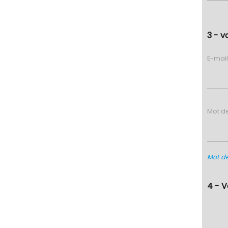
3 - v
E-mai
Mot d
Mot de
4 - 