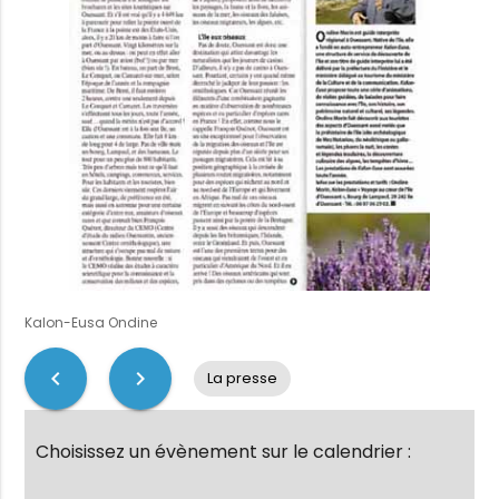
Kalon-Eusa Ondine
chevron_left
chevron_right
La presse
Choisissez un évènement sur le calendrier :