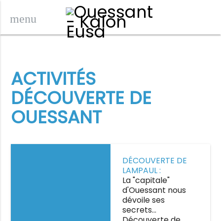
menu
ACTIVITÉS
DÉCOUVERTE DE
OUESSANT
Découverte de Lampaul :
DÉCOUVERTE DE
origines et coutumes
LAMPAUL :
insulaires
ORIGINES ET
La "capitale"
COUTUMES
d'Ouessant nous
INSULAIRES
dévoile ses
secrets…
Découverte de