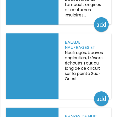
Lampaul : origines
et coutumes
insulaires…
add
Balade naufrages et
BALADE
traditions maritimes
NAUFRAGES ET
TRADITIONS
Naufragés, épaves
MARITIMES
englouties, trésors
échoués Tout au
long de ce circuit
sur la pointe Sud-
Ouest…
add
Phares de nuit
PHARES DE NUIT