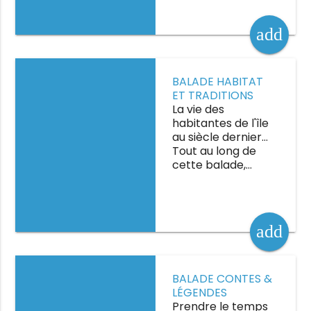
add
Balade habitat et
BALADE HABITAT
traditions insulaires
ET TRADITIONS
INSULAIRES
La vie des
habitantes de l'île
au siècle dernier…
Tout au long de
cette balade,…
add
Balade contes &
BALADE CONTES &
légendes
LÉGENDES
Prendre le temps