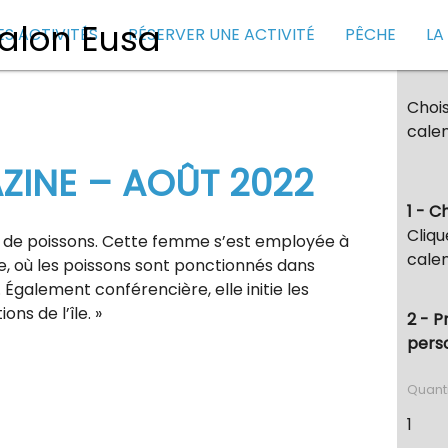
ES ACTIVITÉS
RÉSERVER UNE ACTIVITÉ
PÊCHE
LA
Chois
calen
ZINE – AOÛT 2022
1 - C
Cliqu
l de poissons. Cette femme s’est employée à
calen
le, où les poissons sont ponctionnés dans
galement conférencière, elle initie les
ons de l’île. »
2 - P
pers
Quant