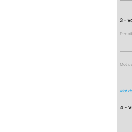
3 - v
E-mai
Mot d
Mot de
4 - 