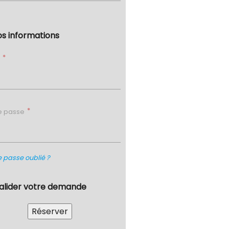
os informations
l
e passe
 passe oublié ?
Valider votre demande