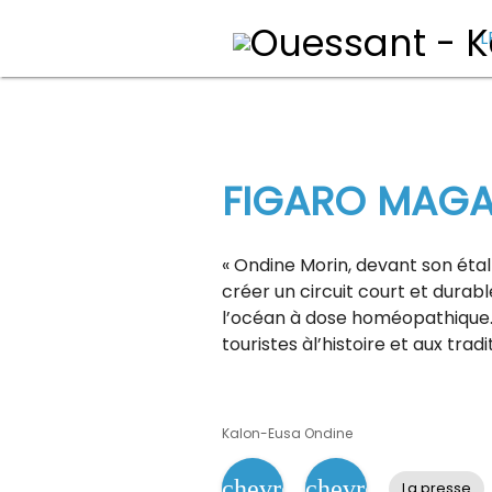
L
FIGARO MAGA
« Ondine Morin, devant son éta
créer un circuit court et durab
l’océan à dose homéopathique. É
touristes àl’histoire et aux traditi
Kalon-Eusa Ondine
chevron_left
chevron_right
La presse